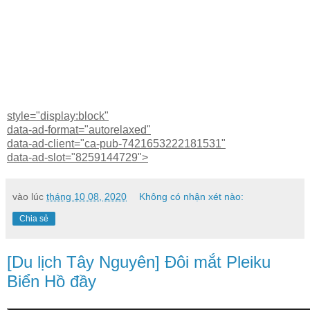
style="display:block"
data-ad-format="autorelaxed"
data-ad-client="ca-pub-7421653222181531"
data-ad-slot="8259144729">
vào lúc
tháng 10 08, 2020
Không có nhận xét nào:
Chia sẻ
[Du lịch Tây Nguyên] Đôi mắt Pleiku
Biển Hồ đầy