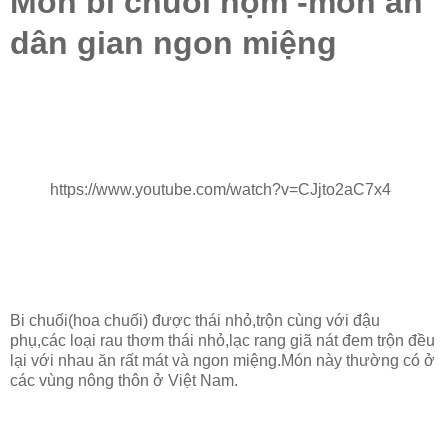
Món bi chuối nộm -món ăn
dân gian ngon miệng
https://www.youtube.com/watch?v=CJjto2aC7x4
Bi chuối(hoa chuối) được thái nhỏ,trộn cùng với đậu
phụ,các loại rau thơm thái nhỏ,lạc rang giã nát đem trộn đều
lại với nhau ăn rất mát và ngon miệng.Món này thường có ở
các vùng nông thôn ở Việt Nam.