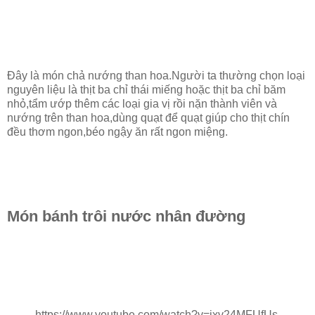
Đây là món chả nướng than hoa.Người ta thường chọn loại
nguyên liệu là thịt ba chỉ thái miếng hoặc thịt ba chỉ băm
nhỏ,tẩm ướp thêm các loại gia vị rồi nặn thành viên và
nướng trên than hoa,dùng quạt để quạt giúp cho thịt chín
đều thơm ngon,béo ngậy ăn rất ngon miệng.
Món bánh trôi nước nhân đường
https://www.youtube.com/watch?v=ixv24MFUfUs