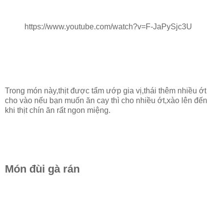
https://www.youtube.com/watch?v=F-JaPySjc3U
Trong món này,thịt được tẩm ướp gia vị,thái thêm nhiều ớt
cho vào nếu bạn muốn ăn cay thì cho nhiều ớt,xào lên đến
khi thịt chín ăn rất ngon miệng.
Món đùi gà rán