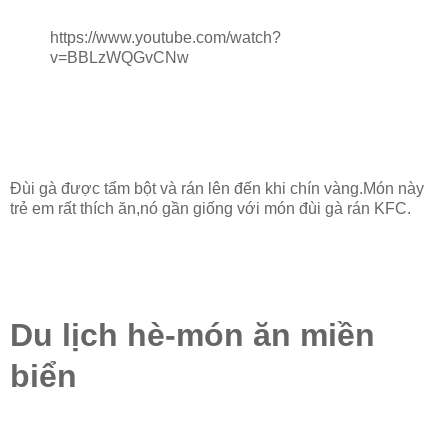
https://www.youtube.com/watch?
v=BBLzWQGvCNw
Đùi gà được tẩm bột và rán lên đến khi chín vàng.Món này
trẻ em rất thích ăn,nó gần giống với món đùi gà rán KFC.
Du lịch hè-món ăn miền
biển