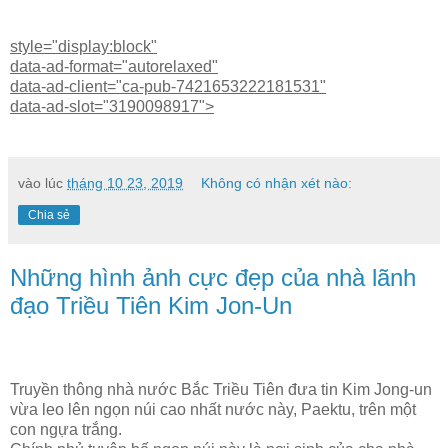
style="display:block"
data-ad-format="autorelaxed"
data-ad-client="ca-pub-7421653222181531"
data-ad-slot="3190098917">
vào lúc
tháng 10 23, 2019
Không có nhận xét nào:
Chia sẻ
Những hình ảnh cực đẹp của nhà lãnh
đạo Triều Tiên Kim Jon-Un
Truyền thông nhà nước Bắc Triều Tiên đưa tin Kim Jong-un
vừa leo lên ngọn núi cao nhất nước này, Paektu, trên một
con ngựa trắng.